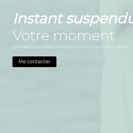
Instant suspendu
Votre moment
Une séance portrait, une {re}connexion avec soi-même
Me contacter